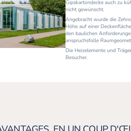
Gipskartondecke auch zu kü
nicht gewünscht.
Angebracht wurde die Zehnde
Höhe auf einer Deckenfläch
den baulichen Anforderungen
anspruchsfolle Raumgeometr
Die Heizelemente und Trägerk
Besucher.
AVANTAGES EN UN COUP D'ŒI